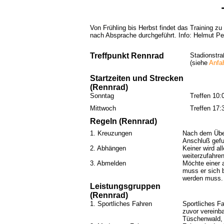
Von Frühling bis Herbst findet das Training z
nach Absprache durchgeführt. Info: Helmut 
Treffpunkt Rennrad
Stadionstra
(siehe
Anfah
Startzeiten und Strecken
(Rennrad)
Sonntag
Treffen 10:
Mittwoch
Treffen 17:
Regeln (Rennrad)
1. Kreuzungen
Nach dem Über
Anschluß gefu
2. Abhängen
Keiner wird al
weiterzufahren
3. Abmelden
Möchte einer a
muss er sich 
werden muss.
Leistungsgruppen
(Rennrad)
1. Sportliches Fahren
Sportliches F
zuvor vereinb
Tüschenwald, W